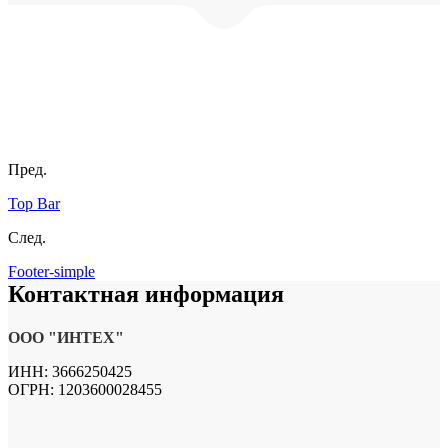
© ООО "Интех" - проектирование и монтаж инженерных
систем в Воронеже. Копирование материалов с сайта
запрещено.
Пред.
Top Bar
След.
Footer-simple
Контактная
информация
ООО "ИНТЕХ"
ИНН: 3666250425
ОГРН: 1203600028455