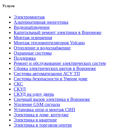
Услуги
Электромонтаж
Альтернативная энергетика
Видеонаблюдение
Капитальный ремонт электрики в Воронеже
Монтаж освещения
Монтаж тепловентиляторов Volcano
Отопление и водоснабжение
Охранные системы
Поддержка
Ремонт и обслуживание электрических систем
Сборка электрических щитов в Воронеже
Системы автоматизации АСУ ТП
Системы безопасности в Умном доме
СКС
СКУД
СКУД на одну дверь
Срочный вызов электрика в Воронеже
Усиление GSM сигнала
Установка опор и монтаж СИП
Электрика в доме, коттедже
Электрика в квартире
Электрика в торговом центре