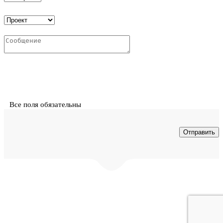
Все поля обязательны
© ООО "Интех" - проектирование и монтаж инженерных
систем в Воронеже. Копирование материалов с сайта
запрещено.