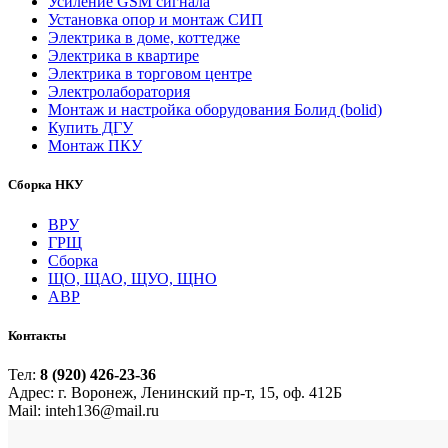
Усиление GSM сигнала
Установка опор и монтаж СИП
Электрика в доме, коттедже
Электрика в квартире
Электрика в торговом центре
Электролаборатория
Монтаж и настройка оборудования Болид (bolid)
Купить ДГУ
Монтаж ПКУ
Сборка НКУ
ВРУ
ГРЩ
Сборка
ЩО, ЩАО, ЩУО, ЩНО
АВР
Контакты
Тел:
8 (920) 426-23-36
Адрес: г. Воронеж, Ленинский пр-т, 15, оф. 412Б
Mail: inteh136@mail.ru