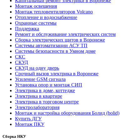
Капитальный ремонт электрики в Воронеже
Монтаж освещения
Монтаж тепловентиляторов Volcano
Отопление и водоснабжение
Охранные системы
Поддержка
Ремонт и обслуживание электрических систем
Сборка электрических щитов в Воронеже
Системы автоматизации АСУ ТП
Системы безопасности в Умном доме
СКС
СКУД
СКУД на одну дверь
Срочный вызов электрика в Воронеже
Усиление GSM сигнала
Установка опор и монтаж СИП
Электрика в доме, коттедже
Электрика в квартире
Электрика в торговом центре
Электролаборатория
Монтаж и настройка оборудования Болид (bolid)
Купить ДГУ
Монтаж ПКУ
Сборка НКУ