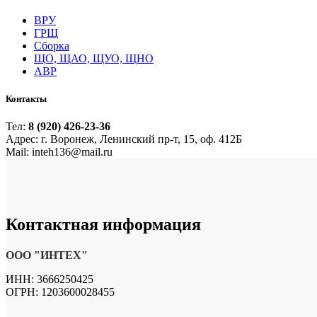
ВРУ
ГРЩ
Сборка
ЩО, ЩАО, ЩУО, ЩНО
АВР
Контакты
Тел:
8 (920) 426-23-36
Адрес: г. Воронеж, Ленинский пр-т, 15, оф. 412Б
Mail: inteh136@mail.ru
Контактная
информация
ООО "ИНТЕХ"
ИНН: 3666250425
ОГРН: 1203600028455