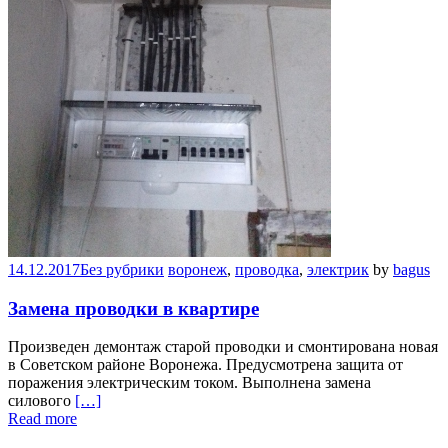
14.12.2017
Без рубрики
воронеж
,
проводка
,
электрик
by
bagus
Замена проводки в квартире
Произведен демонтаж старой проводки и смонтирована новая
в Советском районе Воронежа. Предусмотрена защита от
поражения электрическим током. Выполнена замена
силового
[…]
Read more