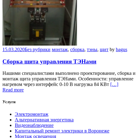
15.03.2020
Без рубрики
монтаж
,
сборка
,
тэны
,
щит
by
bagus
Сборка щита управления ТЭНами
Нашими специалистами выполнено проектирование, сборка и
монтаж щита управления ТЭНами. Особенности: управление
нагревом через интерфейс 0-10 В нагрузка 84 КВт
[…]
Read more
Услуги
Электромонтаж
Альтернативная энергетика
Видеонаблюдение
Капитальный ремонт электрики в Воронеже
Монтаж освещения