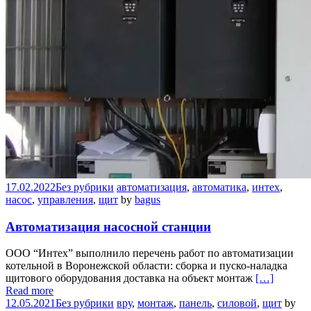
17.02.2022
Без рубрики
автоматизация
,
автоматика
,
интех
,
насос
,
управления
,
щит
by
bagus
Автоматизация насосной станции
ООО “Интех” выполнило перечень работ по автоматизации
котельной в Воронежской области: сборка и пуско-наладка
щитового оборудования доставка на объект монтаж
[…]
Read more
12.05.2021
Без рубрики
вру
,
монтаж
,
панель
,
силовой
,
щит
by