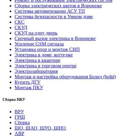
Ремонт и обслуживание электрических систем
Сборка электрических щитов в Воронеже
Системы автоматизации АСУ ТП
Системы безопасности в Умном доме
СКС
СКУД
СКУД на одну дверь
Срочный вызов электрика в Воронеже
Усиление GSM сигнала
Установка опор и монтаж СИП
Электрика в доме, коттедже
Электрика в квартире
Электрика в торговом центре
Электролаборатория
Монтаж и настройка оборудования Болид (bolid)
Купить ДГУ
Монтаж ПКУ
Сборка НКУ
ВРУ
ГРЩ
Сборка
ЩО, ЩАО, ЩУО, ЩНО
АВР