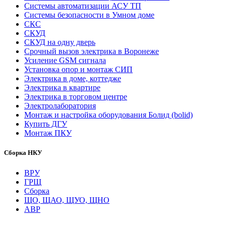
Системы автоматизации АСУ ТП
Системы безопасности в Умном доме
СКС
СКУД
СКУД на одну дверь
Срочный вызов электрика в Воронеже
Усиление GSM сигнала
Установка опор и монтаж СИП
Электрика в доме, коттедже
Электрика в квартире
Электрика в торговом центре
Электролаборатория
Монтаж и настройка оборудования Болид (bolid)
Купить ДГУ
Монтаж ПКУ
Сборка НКУ
ВРУ
ГРЩ
Сборка
ЩО, ЩАО, ЩУО, ЩНО
АВР